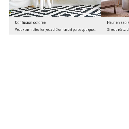
Confusion colorée
Fleur en sép
Vous vous frottez les yeux d'étonnement parce que quelque chose semble clocher ici? Oui, dans la ...