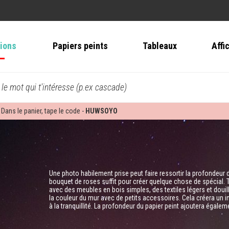
tions
Papiers peints
Tableaux
Affi
 le mot qui t'intéresse (p.ex cascade)
 Dans le panier, tape le code -
HUWSOYO
Une photo habilement prise peut faire ressortir la profondeur de
bouquet de roses suffit pour créer quelque chose de spécial. T
avec des meubles en bois simples, des textiles légers et douil
la couleur du mur avec de petits accessoires. Cela créera un in
à la tranquillité. La profondeur du papier peint ajoutera égalem