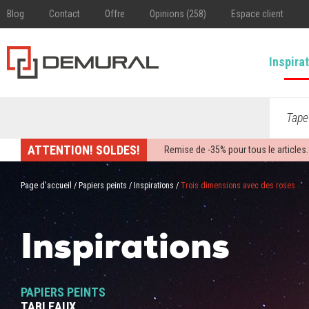
Blog
Contact
Offre
Opinions (258)
Espace client
Inspira
Tape
ATTENTION! SOLDES!
Remise de -
35%
pour tous le articles.
Page d'accueil
/
Papiers peints
/
Inspirations
/
Trois dimensions avec des roses
Inspirations
PAPIERS PEINTS
TABLEAUX