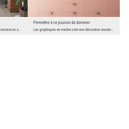
Permettre à ce pouvoir de dominer
Comment décorer un intérieur pour qu'il conserve un aspect moderne, austère et design, mais ne so...
Les graphiques en marbre sont une décoration murale très appréciée. Peu de gens peuvent se permet...