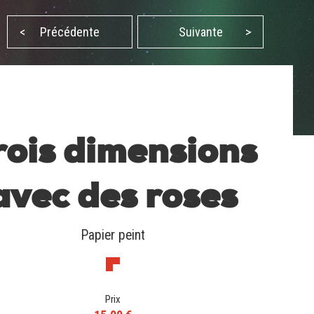
<
Précédente
Suivante
>
rois dimensions
avec des roses
Papier peint
Prix