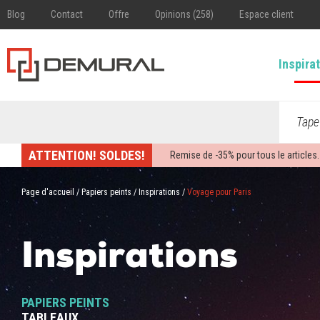
Blog
Contact
Offre
Opinions (258)
Espace client
Inspira
Tape
ATTENTION! SOLDES!
Remise de -
35%
pour tous le articles.
Page d'accueil
/
Papiers peints
/
Inspirations
/
Voyage pour Paris
Inspirations
PAPIERS PEINTS
TABLEAUX