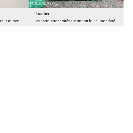
Paon fier
Ces irrégularités surviennent le plus souvent à un moment où on froisse un morceau de papier et e...
Les paons sont admirés surtout pour leur queue colorée assez importante. Voilà pourquoi, dans ce ...