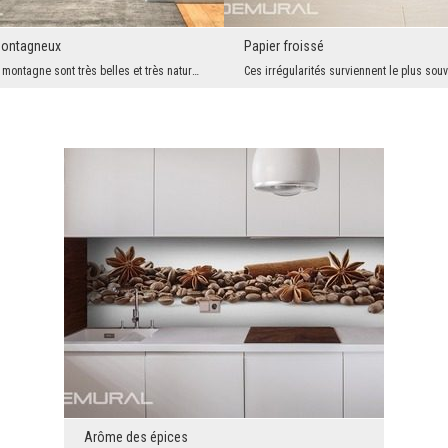
montagneux
Papier froissé
Les prairies de montagne sont très belles et très naturelles. Par conséquent, chacun irait volont...
Arôme des épices