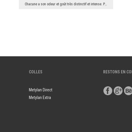
Chacune a son odeur et goût très distinctif et intense. Par conséquent, leur combinaison nous don...
COLLES
RESTONS EN C
Metylan Direct
Metylan Extra