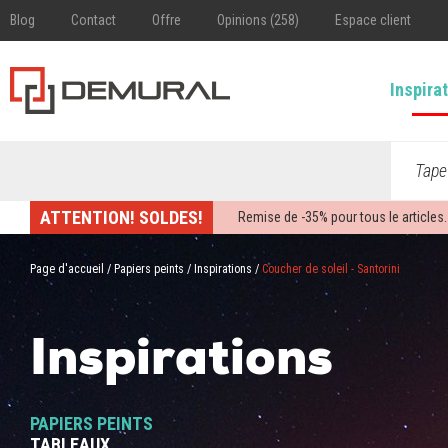
Blog
Contact
Offre
Opinions (258)
Espace client
Inspira
Tape
ATTENTION! SOLDES!
Remise de -
35%
pour tous le articles.
Page d'accueil
/
Papiers peints
/
Inspirations
/
Coucher de soleil - Santorini
Inspirations
PAPIERS PEINTS
TABLEAUX