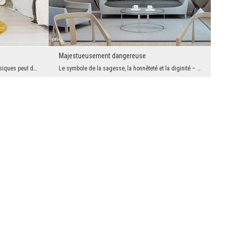
Majestueusement dangereuse
Ce papier peint plein d'éléments métaphysiques peut de manière unique remplir l'intérieur de tes ...
Le symbole de la sagesse, la honnêteté et la diginité – le hibou. Cet oiseau sauvage peut être m...