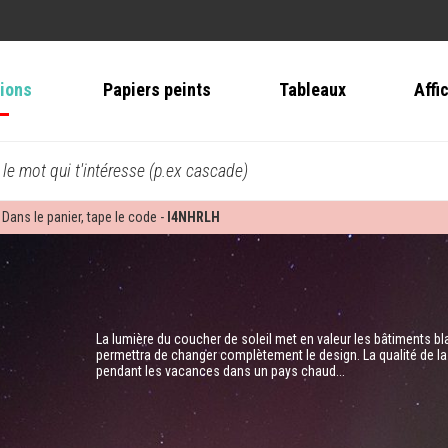
tions
Papiers peints
Tableaux
Affi
 le mot qui t'intéresse (p.ex cascade)
 Dans le panier, tape le code -
I4NHRLH
La lumière du coucher de soleil met en valeur les bâtiments blan
permettra de changer complètement le design. La qualité de la
pendant les vacances dans un pays chaud...