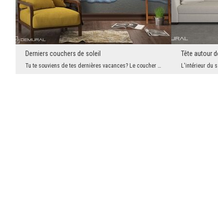
Derniers couchers de soleil
Tête autour d
Tu te souviens de tes dernières vacances? Le coucher de soleil, le bruit d'eau et un petit vent q...