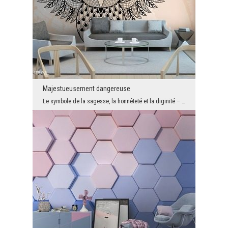
Majestueusement dangereuse
Le symbole de la sagesse, la honnêteté et la diginité – le hibou. Cet oiseau sauvage peut être m...