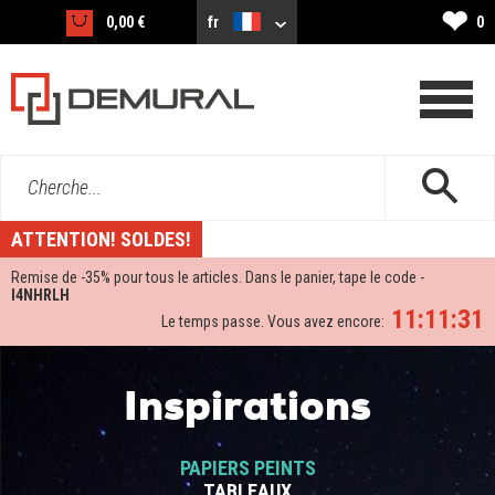
❤
0,00 €
fr
0
Cherche...
ATTENTION! SOLDES!
Remise de -
35%
pour tous le articles. Dans le panier, tape le code -
I4NHRLH
11:11:30
Le temps passe. Vous avez encore:
Inspirations
PAPIERS PEINTS
TABLEAUX