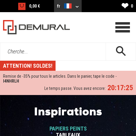
❤
0,00 €
fr
0
Cherche...
ATTENTION! SOLDES!
Remise de -
35%
pour tous le articles. Dans le panier, tape le code -
I4NHRLH
20:17:24
Le temps passe. Vous avez encore:
Inspirations
PAPIERS PEINTS
TABLEAUX