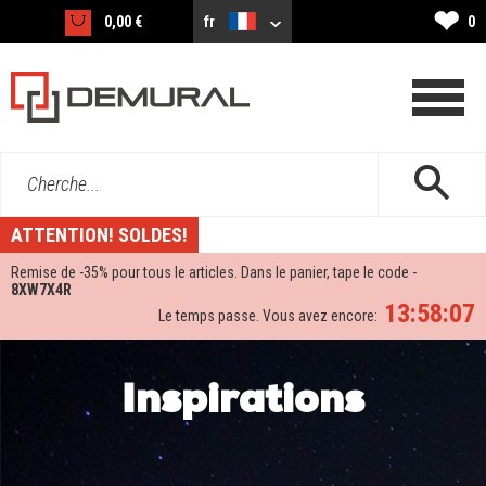
❤
0,00 €
fr
0
Cherche...
ATTENTION! SOLDES!
Remise de -
35%
pour tous le articles. Dans le panier, tape le code -
8XW7X4R
13:58:05
Le temps passe. Vous avez encore:
Inspirations